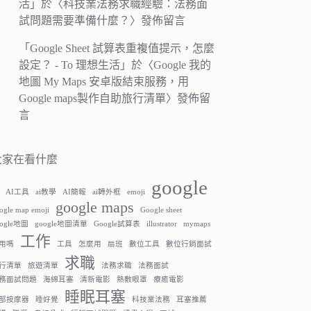
活
」於〈
科技業法務求職經驗：法務面
試問題需要準備什麼？
〉發佈留言
「
Google Sheet 試算表重複值提示，怎麼
設定？ - To 理想生活
」於〈
Google 我的
地圖 My Maps 安卓版結束服務，用
Google maps製作自助旅行清單
〉發佈留
言
大家在看什麼
google
AI工具
ai教學
AI簡報
ai轉外框
emoji
google maps
ogle map emoji
Google sheet
oogle地圖
google地圖清單
Google試算表
illustrator
mymaps
工作
用嗎
工具
怎麼用
扇班
數位工具
數位行銷面試
求職
行清單
旅遊清單
法務求職
法務面試
務面試問題
海綿耳塞
清新電影
熱敷眼罩
療癒電影
睡眠耳塞
部按摩器
睡好覺
科技業法務
耳塞推薦