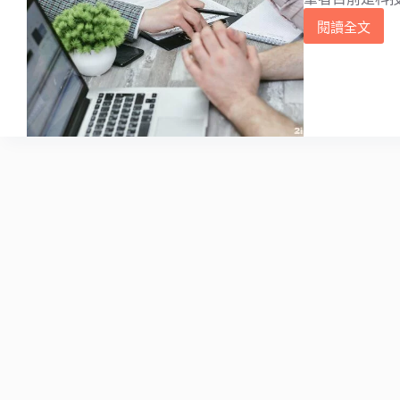
閱讀全文
科
技
業
法
務
求
職
經
驗：
法
務
面
試
問
題
需
要
準
備
什