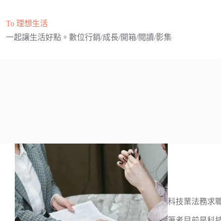
跳
至
To 理想生活
主
一起讓生活好點。數位行銷/成長/開箱/閱讀/影集
要
內
容
科技業法務求
筆者目前是科