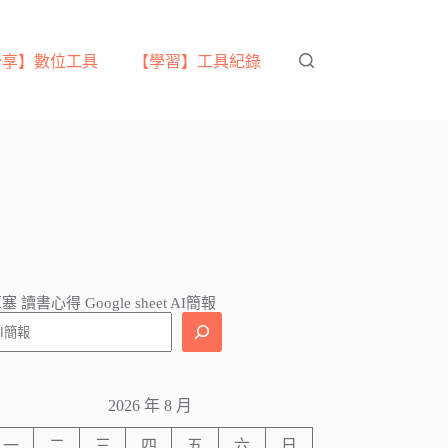
分享】數位工具
【學習】工具紀錄
塞 讀書心得 Google sheet AI簡報
2026 年 8 月
一
二
三
四
五
六
日