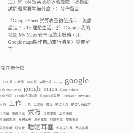
活
」於〈
科技業法務求職經驗：法務面
試問題需要準備什麼？
〉發佈留言
「
Google Sheet 試算表重複值提示，怎麼
設定？ - To 理想生活
」於〈
Google 我的
地圖 My Maps 安卓版結束服務，用
Google maps製作自助旅行清單
〉發佈留
言
大家在看什麼
google
AI工具
ai教學
AI簡報
ai轉外框
emoji
google maps
ogle map emoji
Google sheet
oogle地圖
google地圖清單
Google試算表
illustrator
mymaps
工作
用嗎
工具
怎麼用
扇班
數位工具
數位行銷面試
求職
行清單
旅遊清單
法務求職
法務面試
務面試問題
海綿耳塞
清新電影
熱敷眼罩
療癒電影
睡眠耳塞
部按摩器
睡好覺
科技業法務
耳塞推薦