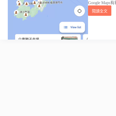
Google M
閱讀全文
在
Google
Maps
地
圖
幫
清
單
加
上
Emoji
表
情
符
號！
重
要
的
地
點