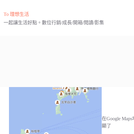
跳
至
To 理想生活
主
一起讓生活好點。數位行銷/成長/開箱/閱讀/影集
要
內
容
在Google 
顯了