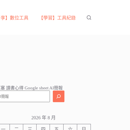
分享】數位工具
【學習】工具紀錄
塞 讀書心得 Google sheet AI簡報
2026 年 8 月
一
二
三
四
五
六
日